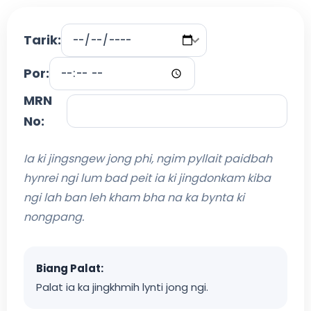
Tarik:
Por:
MRN
No:
Ia ki jingsngew jong phi, ngim pyllait paidbah
hynrei ngi lum bad peit ia ki jingdonkam kiba
ngi lah ban leh kham bha na ka bynta ki
nongpang.
Biang Palat:
Palat ia ka jingkhmih lynti jong ngi.