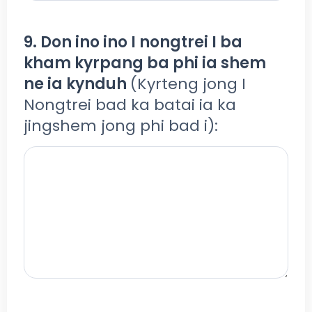
9. Don ino ino I nongtrei I ba
kham kyrpang ba phi ia shem
ne ia kynduh
(Kyrteng jong I
Nongtrei bad ka batai ia ka
jingshem jong phi bad i):