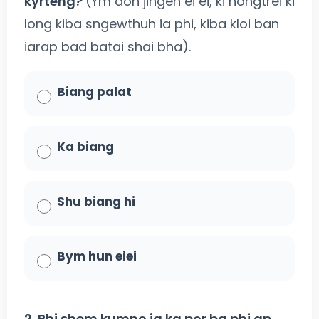
kyrteng?
(Ym don jingeh ei ei, ki nongtrei ki
long kiba sngewthuh ia phi, kiba kloi ban
iarap bad batai shai bha).
Biang palat
Ka biang
Shu biang hi
Bym hun eiei
2. Phi shem kumno ia ka por ba phi ap