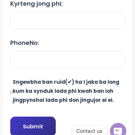
Kyrteng jong phi:
PhoneNo:
Sngewbha ban ruid(✔) ha I jaka ba long
kum ka synduk lada phi kwah ban ioh
jingpynshai lada phi don jingujor ei ei.
Submit
Contact us