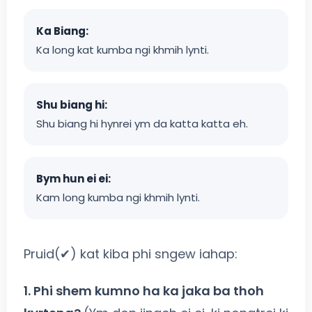
Ka Biang:
Ka long kat kumba ngi khmih lynti.
Shu biang hi:
Shu biang hi hynrei ym da katta katta eh.
Bym hun ei ei:
Kam long kumba ngi khmih lynti.
Pruid(✔) kat kiba phi sngew iahap:
1. Phi shem kumno ha ka jaka ba thoh